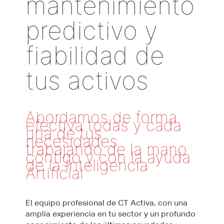
mantenimiento
predictivo y
fiabilidad de
tus activos
Abordamos de forma
efectiva todas y cada
una de tus
necesidades
trabajando de la mano
contigo y con la ayuda
de la Inteligencia
Artificial
El equipo profesional de CT Activa, con una
amplia experiencia en tu sector y un profundo