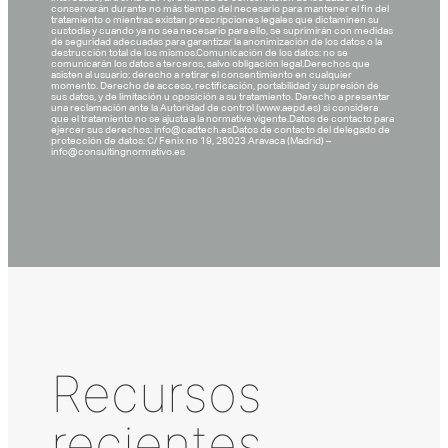
conservarán durante no más tiempo del necesario para mantener el fin del
tratamiento o mientras existan prescripciones legales que dictaminen su
custodia y cuando ya no sea necesario para ello, se suprimirán con medidas
de seguridad adecuadas para garantizar la anonimización de los datos o la
destrucción total de los mismos.Comunicación de los datos: no se
comunicarán los datos a terceros, salvo obligación legal.Derechos que
asisten al usuario: derecho a retirar el consentimiento en cualquier
momento. Derecho de acceso, rectificación, portabilidad y supresión de
sus datos, y de limitación u oposición a su tratamiento. Derecho a presentar
una reclamación ante la Autoridad de control (www.aepd.es) si considera
que el tratamiento no se ajusta a la normativa vigente.Datos de contacto para
ejercer sus derechos: info@cadtech.esDatos de contacto del delegado de
protección de datos: C/ Fenix no 19, 28023 Aravaca (Madrid) –
info@consultingnormativo.es
Recursos
recientes