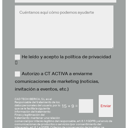
He leído y acepto la política de privacidad
Autorizo a CT ACTIVA a enviarme
comunicaciones de marketing (noticias,
invitación a eventos, etc.)
CAD TECH IBERICA, S.L es el
Responsable del tratamiento de los
=
15 + 9
Enviar
datos personales del usuario, por lo
que se le facilita la siguiente
información del tratamiento:
Fines y legitimación del
tratamiento: mantener una relación
comercial (por interés legítimo del responsable, art. 6.1.f GDPR) y el envío de
comunicaciones de productos o servicios (por consentimiento del
interesado, art. 6.1.a GDPR). Criterios de conservación de los datos: se