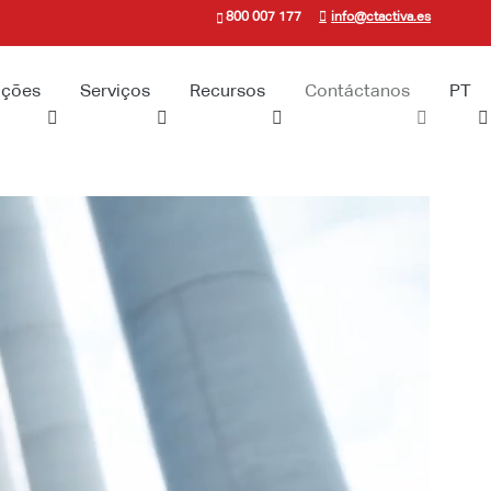
800 007 177
info@ctactiva.es
uções
Serviços
Recursos
Contáctanos
PT