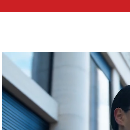
Erro da base de dados do WordPress:
[Duplicate entry '' for
ALTER TABLE `wp_blc_links` ADD UNIQUE KEY `u