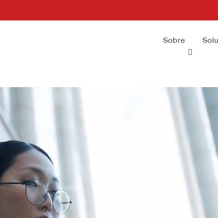
 key 'url_hash']
rl_hash` (`url_hash`)
Sobre
Sol