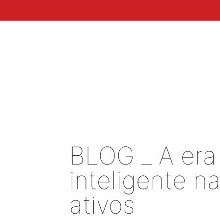
Erro da base de dados do WordPress:
[Duplicate entry '' for
ALTER TABLE `wp_blc_links` ADD UNIQUE KEY `u
BLOG _ A era
inteligente n
ativos