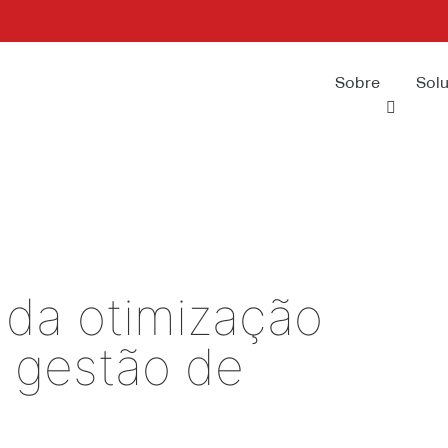
 key 'url_hash']
rl_hash` (`url_hash`)
Sobre
Sol
 da otimização
a gestão de