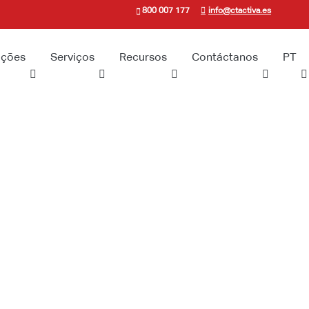
800 007 177
info@ctactiva.es
uções
Serviços
Recursos
Contáctanos
PT