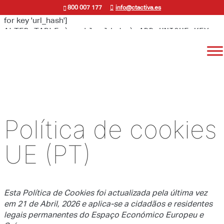
800 007 177
info@ctactiva.es
Erro da base de dados do WordPress:
[Duplicate entry ''
for key 'url_hash']
ALTER TABLE `wp_blc_links` ADD UNIQUE KEY
`url_hash` (`url_hash`)
Política de cookies
UE (PT)
Esta Política de Cookies foi actualizada pela última vez
em 21 de Abril, 2026 e aplica-se a cidadãos e residentes
legais permanentes do Espaço Económico Europeu e